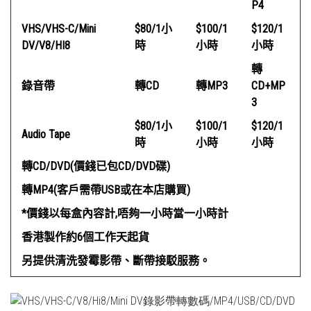
P4
VHS/VHS-C/Mini
$80/1
小
$100/1
$120/1
DV/V8/HI8
時
小時
小時
轉
錄音帶
轉CD
轉MP3
CD+MP
3
$80/1
小
$100/1
$120/1
Audio Tape
時
小時
小時
轉CD/DVD(
價錢已包CD/DVD
碟)
轉MP4(
客戶需帶USB
或在本店購買)
*
價錢以每盒內容計,
唔夠一小時當一小時計
香港製作約6
個工作天起貨
另提供清洗發霉影帶、斷帶接駁服務。