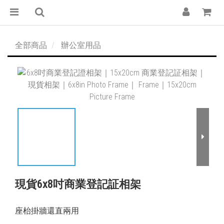
全部商品
辦公室用品
現貨6x8吋商業登記証相架
座枱掛牆還直兩用