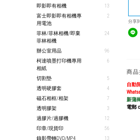
即影即有相機
13
富士即影即有相機專
2
分享
用電池
菲林/菲林相機/即棄
24
菲林相機
辦公室用品
96
柯達噴墨打印機專用
6
相紙
商品
切割墊
5
自動
透明硬膠套
4
What
磁石相框/相架
7
新蒲崗店取
電郵 cs
透明膠架
3
過膠片/過膠機
12
印章/現貨印
56
錄影帶轉DVD/MP4
13