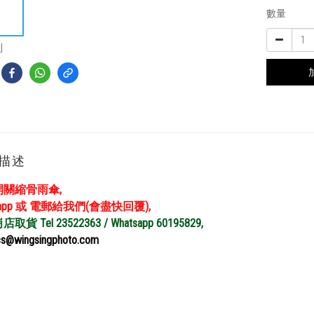
數量
到
描述
開關縮骨雨傘,
sapp 或 電郵給我們(會盡快回覆),
貨 Tel 23522363 / Whatsapp 60195829,
@wingsingphoto.com