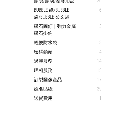
膠袋/膠膜/塑膠用品
36
BUBBLE 紙/BUBBLE
6
袋/BUBBLE 公文袋
磁石圖釘｜強力金屬
3
磁石掛鉤
輕便防水袋
3
密碼鎖頭
4
過膠服務
14
晒相服務
15
訂製圖像產品
17
姓名貼紙
39
送貨費用
1