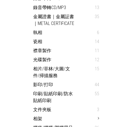
錄音帶轉CD/MP3
13
金屬證書｜金屬証書
35
｜METAL CERTIFICATE
執相
6
瓷相
14
襟章製作
11
光碟製作
12
相片/菲林/大圖/文
15
件/掃描服務
影印/打印
44
印刷/貼紙印刷/防水
55
貼紙印刷
文件夾板
3
相架