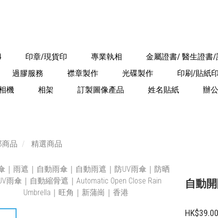
4
印章/現貨印
專業執相
金屬證書/ 醫生證書
過膠服務
襟章製作
光碟製作
印刷/貼紙
相機
相架
訂製圖像產品
姓名貼紙
辦
部商品
精選商品
自動開
HK$39.0