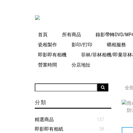
首頁
所有商品
錄影帶轉DVD/MP
瓷相製作
影印/打印
晒相服務
即影即有相機
菲林/菲林相機/即棄菲林
營業時間
分店地扯
全
分類
精選商品
137
即影即有相紙
38