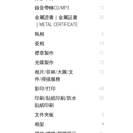
錄音帶轉CD/MP3
13
金屬證書｜金屬証書
35
｜METAL CERTIFICATE
執相
6
瓷相
14
襟章製作
11
光碟製作
12
相片/菲林/大圖/文
15
件/掃描服務
影印/打印
44
印刷/貼紙印刷/防水
55
貼紙印刷
文件夾板
3
相架