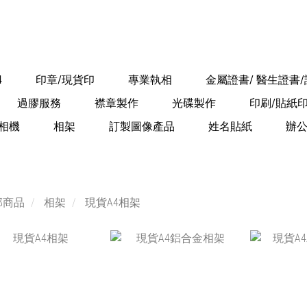
4
印章/現貨印
專業執相
金屬證書/ 醫生證書
過膠服務
襟章製作
光碟製作
印刷/貼紙
相機
相架
訂製圖像產品
姓名貼紙
辦
部商品
相架
現貨A4相架