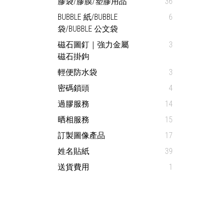
膠袋/膠膜/塑膠用品
36
BUBBLE 紙/BUBBLE
6
袋/BUBBLE 公文袋
磁石圖釘｜強力金屬
3
磁石掛鉤
輕便防水袋
3
密碼鎖頭
4
過膠服務
14
晒相服務
15
訂製圖像產品
17
姓名貼紙
39
送貨費用
1