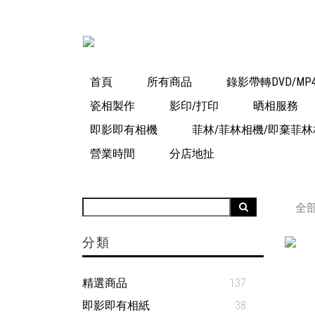
首頁
所有商品
錄影帶轉DVD/MP
瓷相製作
影印/打印
晒相服務
即影即有相機
菲林/菲林相機/即棄菲林
營業時間
分店地扯
全
分類
精選商品
137
即影即有相紙
38