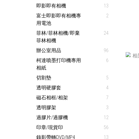
即影即有相機
13
富士即影即有相機專
2
用電池
菲林/菲林相機/即棄
24
菲林相機
辦公室用品
96
柯達噴墨打印機專用
6
相紙
切割墊
5
透明硬膠套
4
磁石相框/相架
7
透明膠架
3
過膠片/過膠機
12
印章/現貨印
56
錄影帶轉DVD/MP4
13