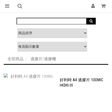
全部商品
過膠片/過膠機
好利時 A4 過膠片 100MIC
HK$80.00