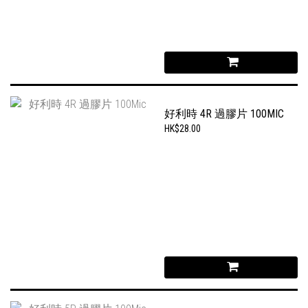
好利時 4R 過膠片 100MIC
HK$28.00