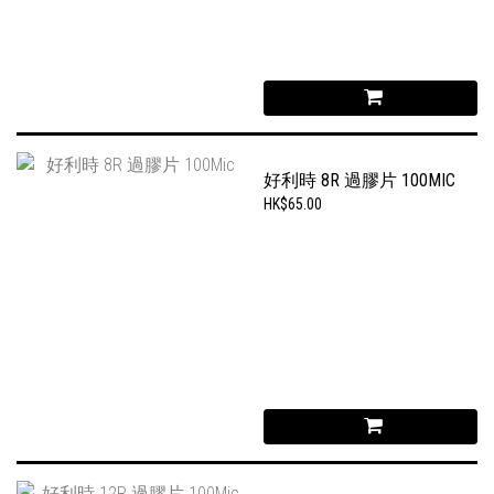
好利時 8R 過膠片 100MIC
HK$65.00