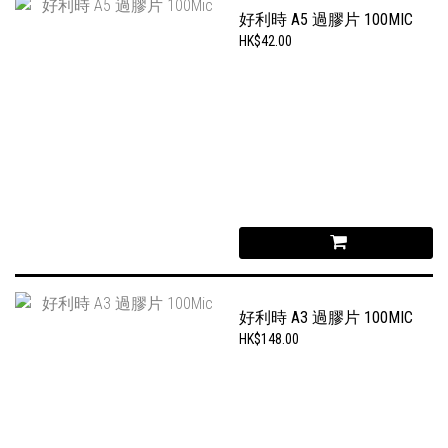
好利時 A5 過膠片 100MIC
HK$42.00
好利時 A3 過膠片 100MIC
HK$148.00