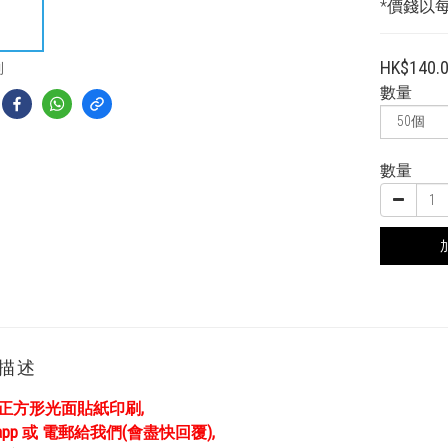
*價錢以
HK$140.
到
數量
數量
描述
m正方形光面貼紙印刷,
sapp 或 電郵給我們(會盡快回覆),