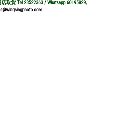
貨 Tel 23522363 / Whatsapp 60195829,
@wingsingphoto.com