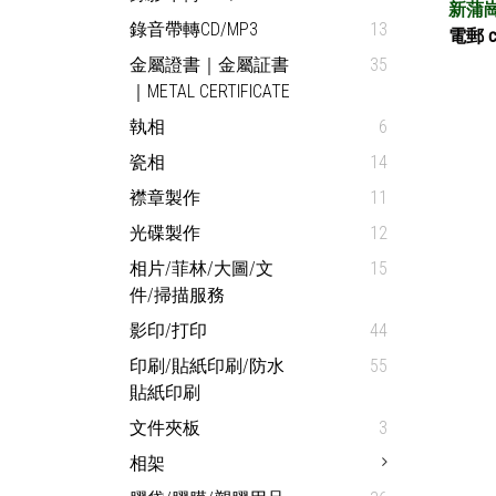
新蒲崗店取
錄音帶轉CD/MP3
13
電郵 cs
金屬證書｜金屬証書
35
｜METAL CERTIFICATE
執相
6
瓷相
14
襟章製作
11
光碟製作
12
相片/菲林/大圖/文
15
件/掃描服務
影印/打印
44
印刷/貼紙印刷/防水
55
貼紙印刷
文件夾板
3
相架