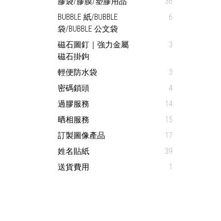
膠袋/膠膜/塑膠用品
36
BUBBLE 紙/BUBBLE
6
袋/BUBBLE 公文袋
磁石圖釘｜強力金屬
3
磁石掛鉤
輕便防水袋
3
密碼鎖頭
4
過膠服務
14
晒相服務
15
訂製圖像產品
17
姓名貼紙
39
送貨費用
1