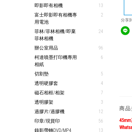
即影即有相機
13
富士即影即有相機專
2
分享
用電池
菲林/菲林相機/即棄
24
菲林相機
辦公室用品
96
柯達噴墨打印機專用
6
相紙
切割墊
5
透明硬膠套
4
磁石相框/相架
7
透明膠架
3
商品
過膠片/過膠機
12
45m
印章/現貨印
56
What
錄影帶轉DVD/MP4
13