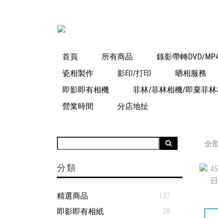
首頁
所有商品
錄影帶轉DVD/MP
瓷相製作
影印/打印
晒相服務
即影即有相機
菲林/菲林相機/即棄菲林
營業時間
分店地扯
全
分類
精選商品
137
即影即有相紙
38