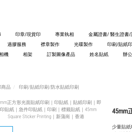
4
印章/現貨印
專業執相
金屬證書/ 醫生證書
過膠服務
襟章製作
光碟製作
印刷/貼紙
相機
相架
訂製圖像產品
姓名貼紙
辦
部商品
印刷/貼紙印刷/防水貼紙印刷
45m
少量貼紙