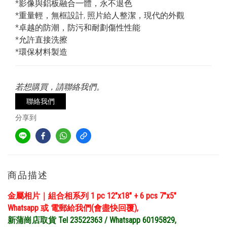
*影像與鋁板融合一體，永不退色
*重量輕，無框設計, 照片給人整潔，現代的外觀
*卓越的防潮，防污和耐劃傷性性能
*允許直接洗擦
*環保材料製造
若想購買，請聯絡我們。
聯絡我們
分享到
商品描述
金屬相片｜組合相系列 1 pc 12″x18″ + 6 pcs 7″x5″
Whatsapp 或 電郵給我們(會盡快回覆),
新蒲崗店取貨 Tel 23522363 / Whatsapp 60195829,